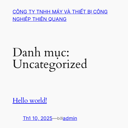
Chuyển
CÔNG TY TNHH MÁY VÀ THIẾT BỊ CÔNG
đến
NGHIỆP THIÊN QUANG
phần
nội
dung
Danh mục:
Uncategorized
Hello world!
Th1 10, 2025
—
admin
bởi